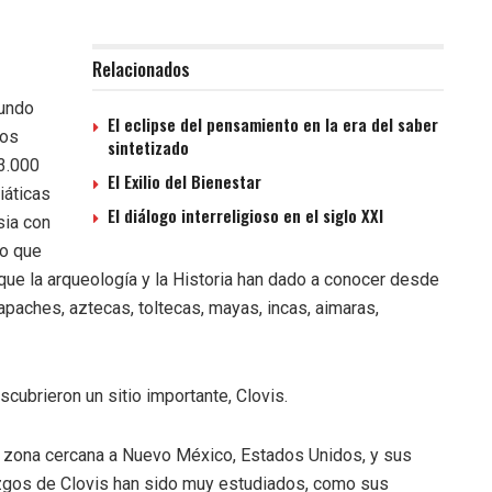
Relacionados
mundo
El eclipse del pensamiento en la era del saber
ros
sintetizado
3.000
El Exilio del Bienestar
iáticas
El diálogo interreligioso en el siglo XXI
sia con
lo que
ue la arqueología y la Historia han dado a conocer desde
apaches, aztecas, toltecas, mayas, incas, aimaras,
ubrieron un sitio importante, Clovis.
a zona cercana a Nuevo México, Estados Unidos, y sus
azgos de Clovis han sido muy estudiados, como sus