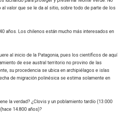
os luchando para proteger y preservar Monte Verde. No
al valor que se le da al sitio, sobre todo de parte de los
40 años. Los chilenos están mucho más interesados en
e al inicio de la Patagonia, pues los científicos de aquí
miento de ese austral territorio no provino de las
nte, su procedencia se ubica en archipiélagos e islas
le fecha de migración polinésica se estima solamente en
iene la verdad? ¿Clovis y un poblamiento tardío (13.000
 (hace 14.800 años)?