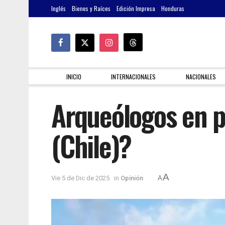
Inglés
Bienes y Raíces
Edición Impresa
Honduras
INICIO
INTERNACIONALES
NACIONALES
Arqueólogos en p
(Chile)?
A
Vie 5 de Dic de 2025
in
Opinión
A