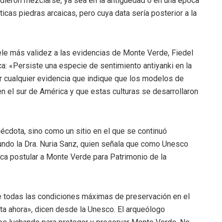
pudieron mezclarse, ya sea en la antigüedad o en una época
icas piedras arcaicas, pero cuya data sería posterior a la
le más validez a las evidencias de Monte Verde, Fiedel
ca: «Persiste una especie de sentimiento antiyanki en la
r cualquier evidencia que indique que los modelos de
n el sur de América y que estas culturas se desarrollaron
cdota, sino como un sitio en el que se continuó
undo la Dra. Nuria Sanz, quien señala que como Unesco
ca postular a Monte Verde para Patrimonio de la
e todas las condiciones máximas de preservación en el
sta ahora», dicen desde la Unesco. El arqueólogo