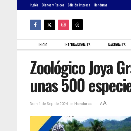
Inglés
Bienes y Raíces
Edición Impresa
Honduras
INICIO
INTERNACIONALES
NACIONALES
Zoológico Joya G
unas 500 especi
A
Dom 1 de Sep de 2024
in
Honduras
A