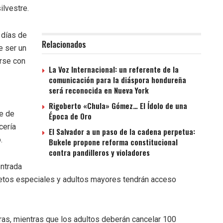
ilvestre.
 días de
Relacionados
e ser un
rse con
La Voz Internacional: un referente de la
comunicación para la diáspora hondureña
será reconocida en Nueva York
Rigoberto «Chula» Gómez… El Ídolo de una
ue de
Época de Oro
cería
El Salvador a un paso de la cadena perpetua:
.
Bukele propone reforma constitucional
contra pandilleros y violadores
entrada
retos especiales y adultos mayores tendrán acceso
ras, mientras que los adultos deberán cancelar 100