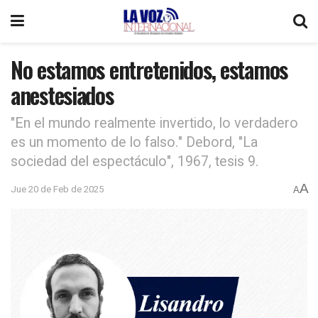
No estamos entretenidos, estamos
anestesiados
"En el mundo realmente invertido, lo verdadero
es un momento de lo falso." Debord, "La
sociedad del espectáculo", 1967, tesis 9.
A
Jue 20 de Feb de 2025
A