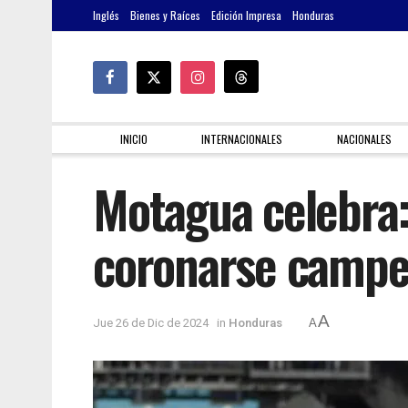
Inglés
Bienes y Raíces
Edición Impresa
Honduras
INICIO
INTERNACIONALES
NACIONALES
Motagua celebra: 
coronarse camp
A
Jue 26 de Dic de 2024
in
Honduras
A