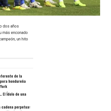
ño dos años
 su más enconado
campeón, un hito
eferente de la
spora hondureña
 York
 El Ídolo de una
la cadena perpetua: