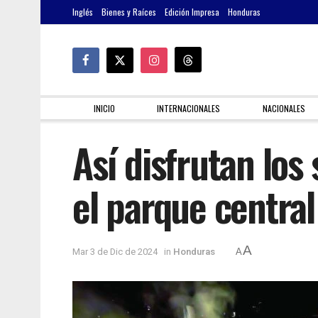
Inglés
Bienes y Raíces
Edición Impresa
Honduras
INICIO
INTERNACIONALES
NACIONALES
Así disfrutan los
el parque central
A
Mar 3 de Dic de 2024
in
Honduras
A