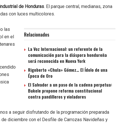
 industrial de Honduras
. El parque central, medianas, zona
adas con luces multicolores.
o las
Relacionados
ol en el
ntenares
La Voz Internacional: un referente de la
comunicación para la diáspora hondureña
será reconocida en Nueva York
ncendido
Rigoberto «Chula» Gómez… El Ídolo de una
iones
Época de Oro
úsica
El Salvador a un paso de la cadena perpetua:
Bukele propone reforma constitucional
contra pandilleros y violadores
anos a seguir disfrutando de la programación preparada
4 de diciembre con el Desfile de Carrozas Navideñas y