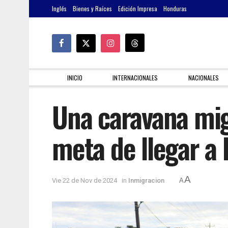
Inglés
Bienes y Raíces
Edición Impresa
Honduras
INICIO
INTERNACIONALES
NACIONALES
Una caravana mig
meta de llegar a
A
Vie 22 de Nov de 2024
in
Inmigracion
A