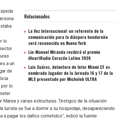
ospeda
Relacionados
persona
estaba
La Voz Internacional: un referente de la
comunicación para la diáspora hondureña
r lo
será reconocida en Nueva York
sector
Lin-Manuel Miranda recibirá el premio
turas
iHeartRadio Corazón Latino 2026
es a un
Luis Suárez, delantero de Inter Miami CF es
ugar de
nombrado Jugador de la Jornada 16 y 17 de la
licía
MLS presentado por Michelob ULTRA
 por lo
ometer
r Marea y varias estructuras. Testigos de la situación
la turista se fue a dormir a su hospedaje, desapareciendo
za a pagar los daños cometidos”, indicó la fuente.