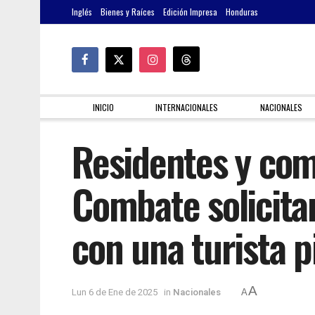
Inglés
Bienes y Raíces
Edición Impresa
Honduras
INICIO
INTERNACIONALES
NACIONALES
Residentes y come
Combate solicita
con una turista 
A
Lun 6 de Ene de 2025
in
Nacionales
A