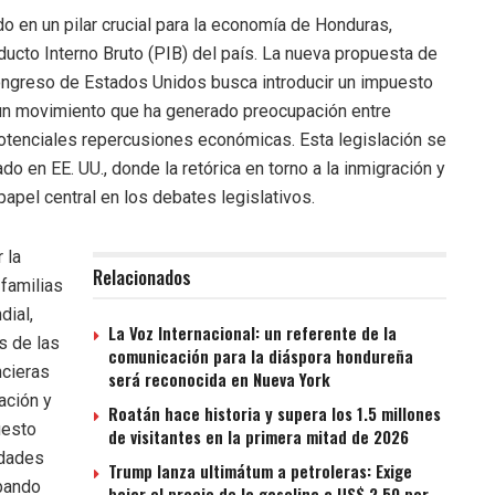
o en un pilar crucial para la economía de Honduras,
ducto Interno Bruto (PIB) del país. La nueva propuesta de
Congreso de Estados Unidos busca introducir un impuesto
un movimiento que ha generado preocupación entre
tenciales repercusiones económicas. Esta legislación se
do en EE. UU., donde la retórica en torno a la inmigración y
apel central en los debates legislativos.
 la
Relacionados
 familias
dial,
La Voz Internacional: un referente de la
s de las
comunicación para la diáspora hondureña
ncieras
será reconocida en Nueva York
ación y
Roatán hace historia y supera los 1.5 millones
uesto
de visitantes en la primera mitad de 2026
idades
Trump lanza ultimátum a petroleras: Exige
rbando
bajar el precio de la gasolina a US$ 2.50 por