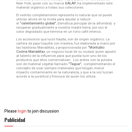
New York, quien con su marca
GALAP
, ha implementado este
material orgánico a todas sus colecciones.
El vestido completamente representa lo natural que se puede
utilizar ahora en la moda para ayudar a reducir
el
“calentamiento global”
, (temática principal de la alfombra) y
recuperar gradualmente a nuestra madre tierra; por eso el
color degradado que termina en un tono café intenso.
Los accesorios que lució Hayda, son de origen orgánico. La
cartera de paja toquilla con madera, fue elaborada a mano por
las tejedoras Manabitas, y proporcionada por
“Montubio
Cocina Manabita»
, un negocio local de su ciudad, quien apostó
al talento de la influencer, para que pueda lucir uno de los
productos que ellos comercializan. Los aretes con la pulsera
son de material vegetal llamado
“Tagua”
; complementando el
concepto de usar siempre materiales que tengan menor
impacto contaminante en la naturaleza, y que a la vez luzcan
acorde a la juventud y frescura de quien los utiliza.
Please
login
to join discussion
Publicidad