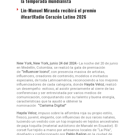
la temporada mundialista
Lin-Manuel Miranda recibirá el premio
iHeartRadio Corazón Latino 2026
New York, New York, junio 24 del 2024.-
La noche del 20 de junio
en Medellín, Colombia; se realizó la gala de premiación
de
“Influencer Icono”
, con presencia masiva de artistas,
influencers, creadores de contenido, modelos e invitados
especiales, de toda Latinoamérica; reconociendo a los mejores
influenciadores de cada categoría, donde
Hayda Veloz
, realizó
un desempeño exitoso, al asistir previamente al cierre de las
conferencias y ser entrevistada por varios medios de
comunicación, conquistando con su talento y buena energía,
características que la ayudó a obtener la
nominación
“Carisma Digital”
Hayda Veloz
, impuso sobre la alfombra roja su propio estilo,
fresco, juvenil, elegante, con influencias de sus raíces natales,
luciendo un vestido con un top inspirado en tejidos ancestrales
de paja toquilla (material autóctono de Manabí en Ecuador). El
corset fue tejido a mano por artesanos locales de “La Pila”,
diseñado y confeccionado por
Pablo Bailon
en la ciudad de