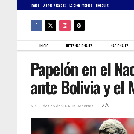
Inglés
Bienes y Raíces
Edición Impresa
Honduras
INICIO
INTERNACIONALES
NACIONALES
Papelón en el Nac
ante Bolivia y el
A
Mié 11 de Sep de 2024
in
Deportes
A