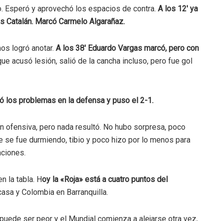
cio. Esperó y aprovechó los espacios de contra.
A los 12′ ya
as Catalán. Marcó Carmelo Algarañaz.
os logró anotar.
A los 38′ Eduardo Vargas marcó, pero con
ue acusó lesión, salió de la cancha incluso, pero fue gol
ó los problemas en la defensa y puso el 2-1.
 ofensiva, pero nada resultó. No hubo sorpresa, poco
e se fue durmiendo, tibio y poco hizo por lo menos para
aciones.
n la tabla. H
oy la «Roja» está a cuatro puntos del
casa y Colombia en Barranquilla.
 puede ser peor y el Mundial comienza a alejarse otra vez,