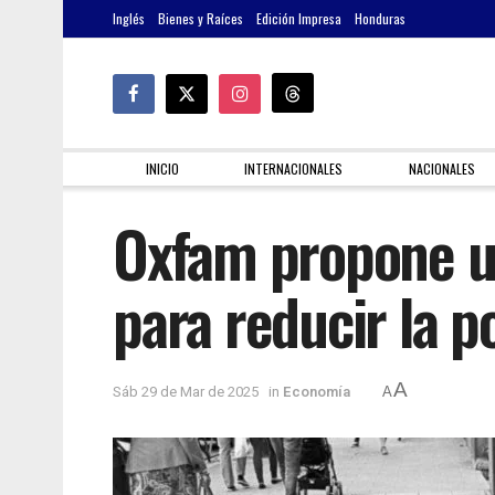
Inglés
Bienes y Raíces
Edición Impresa
Honduras
INICIO
INTERNACIONALES
NACIONALES
Oxfam propone u
para reducir la 
A
Sáb 29 de Mar de 2025
in
Economía
A