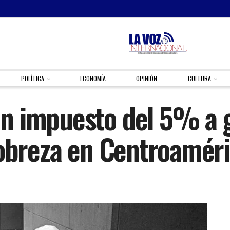
POLÍTICA
ECONOMÍA
OPINIÓN
CULTURA
n impuesto del 5% a g
pobreza en Centroamér