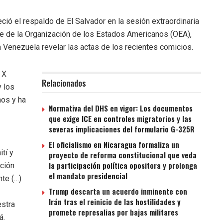
ció el respaldo de El Salvador en la sesión extraordinaria
e de la Organización de los Estados Americanos (OEA),
a Venezuela revelar las actas de los recientes comicios.
 X
Relacionados
y los
os y ha
Normativa del DHS en vigor: Los documentos
que exige ICE en controles migratorios y las
severas implicaciones del formulario G-325R
El oficialismo en Nicaragua formaliza un
tí y
proyecto de reforma constitucional que veda
la participación política opositora y prolonga
ución
el mandato presidencial
te (…)
Trump descarta un acuerdo inminente con
Irán tras el reinicio de las hostilidades y
estra
promete represalias por bajas militares
á.