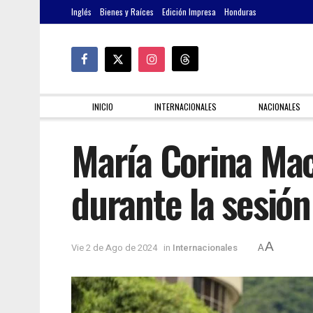
Inglés
Bienes y Raíces
Edición Impresa
Honduras
INICIO
INTERNACIONALES
NACIONALES
María Corina Mac
durante la sesión
A
Vie 2 de Ago de 2024
in
Internacionales
A