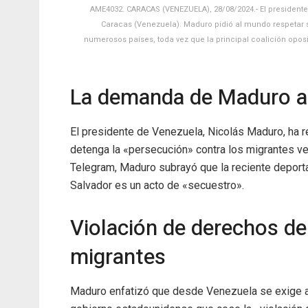
AME4032. CARACAS (VENEZUELA), 28/08/2024.- El president
Caracas (Venezuela). Maduro pidió al mundo respetar su
numerosos países, toda vez que la principal coalición opos
La demanda de Maduro an
El presidente de Venezuela, Nicolás Maduro, ha
detenga la «persecución» contra los migrantes v
Telegram, Maduro subrayó que la reciente depor
Salvador es un acto de «secuestro».
Violación de derechos de
migrantes
Maduro enfatizó que desde Venezuela se exige a