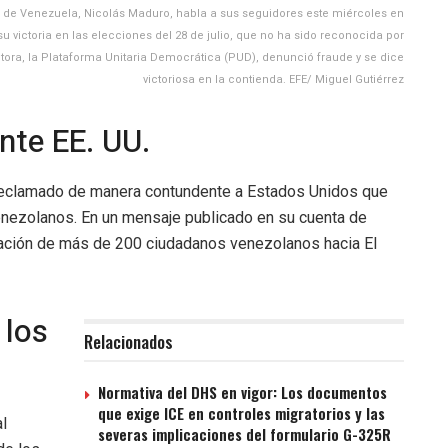
e de Venezuela, Nicolás Maduro, habla a sus seguidores este miércoles en
 victoria en las elecciones del 28 de julio, que no ha sido reconocida por
itora, la Plataforma Unitaria Democrática (PUD), denunció fraude y se dice
victoriosa en la contienda. EFE/ Miguel Gutiérrez
te EE. UU.
 reclamado de manera contundente a Estados Unidos que
enezolanos. En un mensaje publicado en su cuenta de
tación de más de 200 ciudadanos venezolanos hacia El
 los
Relacionados
Normativa del DHS en vigor: Los documentos
que exige ICE en controles migratorios y las
l
severas implicaciones del formulario G-325R