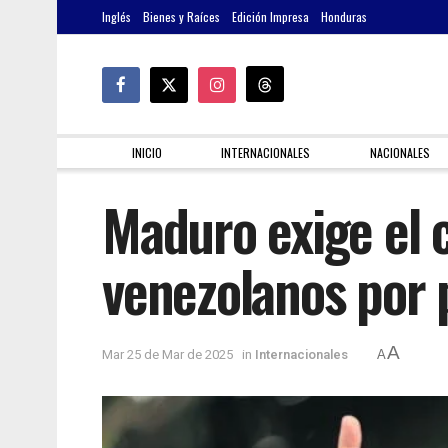
Inglés
Bienes y Raíces
Edición Impresa
Honduras
INICIO
INTERNACIONALES
NACIONALES
Maduro exige el 
venezolanos por 
A
Mar 25 de Mar de 2025
in
Internacionales
A