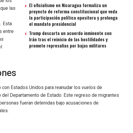
de los
El oficialismo en Nicaragua formaliza un
 que las
proyecto de reforma constitucional que veda
la participación política opositora y prolonga
el mandato presidencial
. Esta
s entre
Trump descarta un acuerdo inminente con
Irán tras el reinicio de las hostilidades y
us
promete represalias por bajas militares
l
ones
 con Estados Unidos para reanudar los vuelos de
eo del Departamento de Estado. Este regreso de migrantes
personas fueran detenidas bajo acusaciones de
ales.