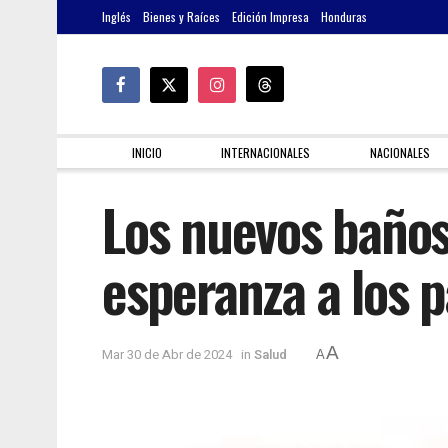
Inglés
Bienes y Raíces
Edición Impresa
Honduras
INICIO
INTERNACIONALES
NACIONALES
Los nuevos baño
esperanza a los 
A
Mar 30 de Abr de 2024
in
Salud
A