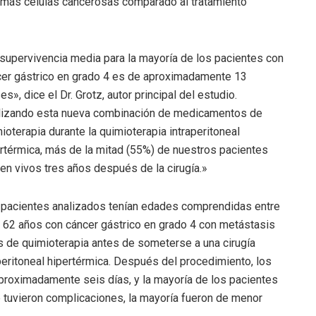
de más células cancerosas comparado al tratamiento
supervivencia media para la mayoría de los pacientes con
er gástrico en grado 4 es de aproximadamente 13
s», dice el Dr. Grotz, autor principal del estudio.
ilizando esta nueva combinación de medicamentos de
ioterapia durante la quimioterapia intraperitoneal
rtérmica, más de la mitad (55%) de nuestros pacientes
en vivos tres años después de la cirugía.»
pacientes analizados tenían edades comprendidas entre
 62 años con cáncer gástrico en grado 4 con metástasis
os de quimioterapia antes de someterse a una cirugía
peritoneal hipertérmica. Después del procedimiento, los
proximadamente seis días, y la mayoría de los pacientes
 tuvieron complicaciones, la mayoría fueron de menor