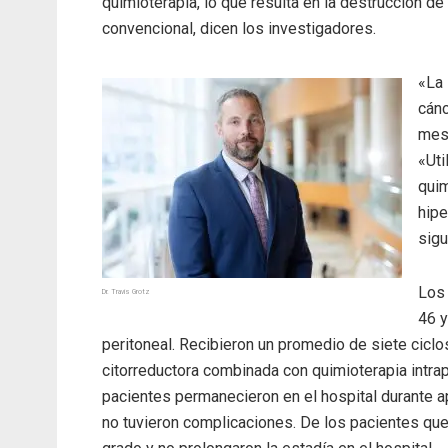
quimioterapia, lo que resulta en la destrucción 
convencional, dicen los investigadores.
«La 
cánc
mese
«Ut
quim
hipe
sigu
Los 
Dr. Travis Grotz
46 y
peritoneal. Recibieron un promedio de siete cicl
citorreductora combinada con quimioterapia intra
pacientes permanecieron en el hospital durante a
no tuvieron complicaciones. De los pacientes que