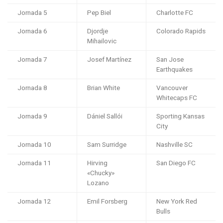
Jornada 5
Pep Biel
Charlotte FC
Jornada 6
Djordje
Colorado Rapids
Mihailovic
Jornada 7
Josef Martínez
San Jose
Earthquakes
Jornada 8
Brian White
Vancouver
Whitecaps FC
Jornada 9
Dániel Sallói
Sporting Kansas
City
Jornada 10
Sam Surridge
Nashville SC
Jornada 11
Hirving
San Diego FC
«Chucky»
Lozano
Jornada 12
Emil Forsberg
New York Red
Bulls