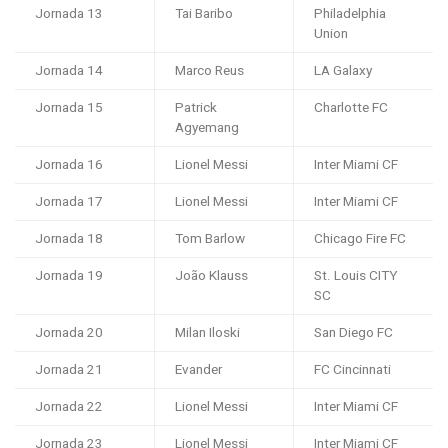
Jornada 13
Tai Baribo
Philadelphia
Union
Jornada 14
Marco Reus
LA Galaxy
Jornada 15
Patrick
Charlotte FC
Agyemang
Jornada 16
Lionel Messi
Inter Miami CF
Jornada 17
Lionel Messi
Inter Miami CF
Jornada 18
Tom Barlow
Chicago Fire FC
Jornada 19
João Klauss
St. Louis CITY
SC
Jornada 20
Milan Iloski
San Diego FC
Jornada 21
Evander
FC Cincinnati
Jornada 22
Lionel Messi
Inter Miami CF
Jornada 23
Lionel Messi
Inter Miami CF