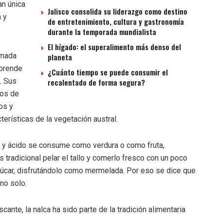
an única
Jalisco consolida su liderazgo como destino
 y
de entretenimiento, cultura y gastronomía
durante la temporada mundialista
El hígado: el superalimento más denso del
lamada
planeta
rprende
¿Cuánto tiempo se puede consumir el
. Sus
recalentado de forma segura?
ros de
os y
erísticas de la vegetación austral.
so y ácido se consume como verdura o como fruta,
tradicional pelar el tallo y comerlo fresco con un poco
zúcar, disfrutándolo como mermelada. Por eso se dice que
no solo.
cante, la nalca ha sido parte de la tradición alimentaria