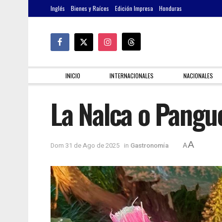
Inglés
Bienes y Raíces
Edición Impresa
Honduras
INICIO
INTERNACIONALES
NACIONALES
La Nalca o Pangu
A
Dom 31 de Ago de 2025
in
Gastronomía
A