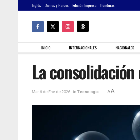
Inglés
Bienes y Raíces
Edición Impresa
Honduras
INICIO
INTERNACIONALES
NACIONALES
La consolidación d
A
Mar 6 de Ene de 2026
in
Tecnologia
A