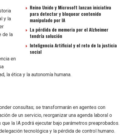
Reino Unido y Microsoft lanzan iniciativa
storia
para detectar y bloquear contenido
l y la
manipulado por IA
er
La pérdida de memoria por el Alzheimer
 de la
tendría solución
Inteligencia Artificial y el reto de la justicia
social
encia en
sa
d, la ética y la autonomía humana.
sponder consultas; se transformarán en agentes con
ción de un servicio, reorganizar una agenda laboral o
s que la IA podrá ejecutar bajo parámetros preaprobados.
la delegación tecnológica y la pérdida de control humano.