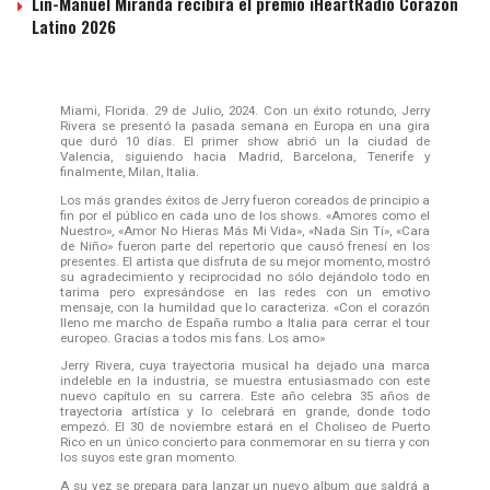
Lin-Manuel Miranda recibirá el premio iHeartRadio Corazón
Latino 2026
Miami, Florida. 29 de Julio, 2024. Con un éxito rotundo, Jerry
Rivera se presentó la pasada semana en Europa en una gira
que duró 10 días. El primer show abrió un la ciudad de
Valencia, siguiendo hacia Madrid, Barcelona, Tenerife y
finalmente, Milan, Italia.
Los más grandes éxitos de Jerry fueron coreados de principio a
fin por el público en cada uno de los shows. «Amores como el
Nuestro», «Amor No Hieras Más Mi Vida», «Nada Sin Tí», «Cara
de Niño» fueron parte del repertorio que causó frenesí en los
presentes. El artista que disfruta de su mejor momento, mostró
su agradecimiento y reciprocidad no sólo dejándolo todo en
tarima pero expresándose en las redes con un emotivo
mensaje, con la humildad que lo caracteriza. «Con el corazón
lleno me marcho de España rumbo a Italia para cerrar el tour
europeo. Gracias a todos mis fans. Los amo»
Jerry Rivera, cuya trayectoria musical ha dejado una marca
indeleble en la industria, se muestra entusiasmado con este
nuevo capítulo en su carrera. Este año celebra 35 años de
trayectoria artística y lo celebrará en grande, donde todo
empezó. El 30 de noviembre estará en el Choliseo de Puerto
Rico en un único concierto para conmemorar en su tierra y con
los suyos este gran momento.
A su vez se prepara para lanzar un nuevo album que saldrá a