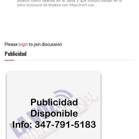
estatus como leyenda de la salsa y que incluso influyó en el
éxito crossover de Shakira con «Hips Don’t Lie».
Please
login
to join discussion
Publicidad