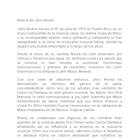
Acerca de Jerry Rivera
Jerry Rivera, nacido el 31 de julio de 1973 en Puerto Rico, es un
ícono indiscutible de la música salsa. Su eterna «Cara de Niño»
y su incomparable talento como cantante y compositor lo han
catapultado a la cima de la escena musical latina, donde ha
dejado una huella imborrable a lo largo de los años.
Desde el inicio de su carrera, Rivera ha sido aclamado por
críticos y fanáticos por igual. Su destreza vocal y su pasión por
la música lo han llevado a acumular numerosas
nominaciones y premios de renombre, incluidos los Latin
Grammys y los Billboard Latin Music Awards.
Con una serie de álbumes exitosos, Jerry Rivera ha
demostrado su dominio del género de la salsa,
consolidándose como uno de los artistas más vendidos de
todos los tiempos en este género musical. Su álbum «De Otra
Manera» le valió nominaciones a los Latin Grammy por Mejor
Interpretación de Salsa, mientras que sus éxitos «Fresco» y
«Cara De Niño» también fueron reconocidos en la categoría de
Mejor Interpretación de Música Tropical Latina.
Rivera ha colaborado con algunos de los nombres más
grandes de la música, desde Don Omar hasta Carlos Santana,
ampliando así su influencia y su alcance en la industria
musical. Entre sus muchos éxitos, «Amores Como el Nuestro»
se destaca como un clásico atemporal que solidificó su