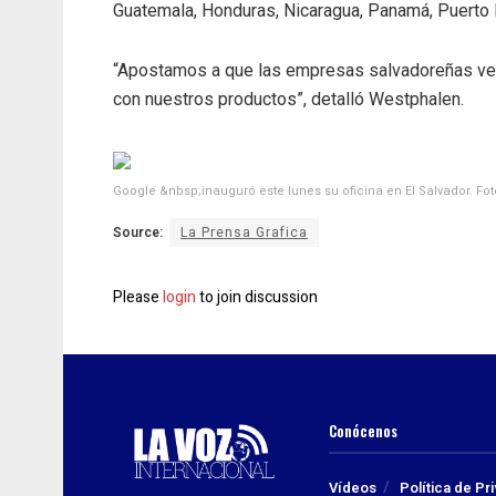
Guatemala, Honduras, Nicaragua, Panamá, Puerto R
“Apostamos a que las empresas salvadoreñas vea
con nuestros productos”, detalló Westphalen.
Google &nbsp;inauguró este lunes su oficina en El Salvador. Fo
Source:
La Prensa Grafica
Please
login
to join discussion
Conócenos
Vídeos
Política de Pr