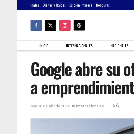
Inglés
Bienes y Raíces
Edición Impresa
Honduras
INICIO
INTERNACIONALES
NACIONALES
Google abre su o
a emprendimient
A
Mar 16 de Abr de 2024
in
Internacionales
A