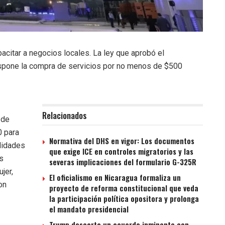
acitar a negocios locales. La ley que aprobó el
dispone la compra de servicios por no menos de $500
Relacionados
 de
0 para
Normativa del DHS en vigor: Los documentos
lidades
que exige ICE en controles migratorios y las
os
severas implicaciones del formulario G-325R
jer,
El oficialismo en Nicaragua formaliza un
on
proyecto de reforma constitucional que veda
la participación política opositora y prolonga
el mandato presidencial
Trump descarta un acuerdo inminente con