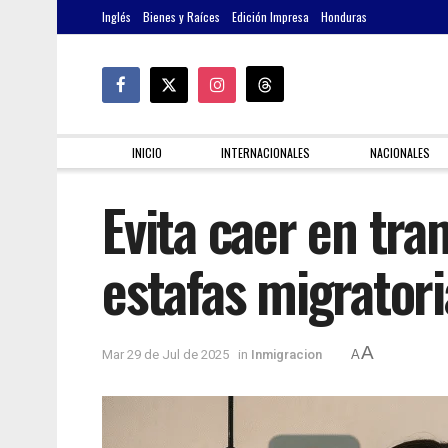
Inglés
Bienes y Raíces
Edición Impresa
Honduras
INICIO
INTERNACIONALES
NACIONALES
Evita caer en tr
estafas migratori
A
Mar 29 de Jul de 2025
in
Inmigracion
A