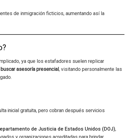
gentes de inmigración ficticios, aumentando así la
o?
omplicado, ya que los estafadores suelen replicar
a
buscar asesoría presencial
, visitando personalmente las
ogado.
a inicial gratuita, pero cobran después servicios
epartamento de Justicia de Estados Unidos (DOJ)
,
ogados y organizaciones acreditadas para brindar