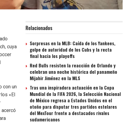
Relacionados
cado
Sorpresas en la MLB: Caída de los Yankees,
ch, cuya
golpe de autoridad de los Cubs y la recta
Soccer
final hacia los playoffs
l
Red Bulls resisten la reacción de Orlando y
celebran una noche histórica del panameño
Mijahir Jiménez en la MLS
o con un
Tras una inspiradora actuación en la Copa
Mundial de la FIFA 2026, la Selección Nacional
rlos «El
de México regresa a Estados Unidos en el
y
otoño para disputar tres partidos estelares
e acercó
del MexTour frente a destacados rivales
ara
sudamericanos