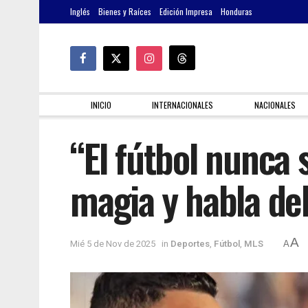
Inglés
Bienes y Raíces
Edición Impresa
Honduras
INICIO
INTERNACIONALES
NACIONALES
“El fútbol nunca 
magia y habla de
A
Mié 5 de Nov de 2025
in
Deportes
,
Fútbol
,
MLS
A