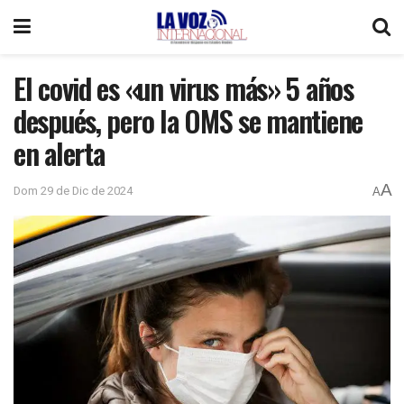
El covid es «un virus más» 5 años
después, pero la OMS se mantiene
en alerta
A
Dom 29 de Dic de 2024
A