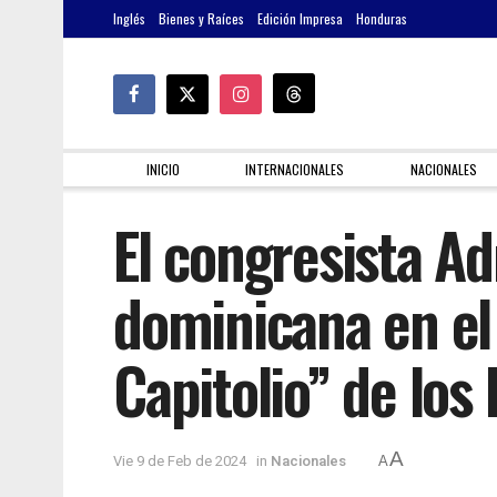
Inglés
Bienes y Raíces
Edición Impresa
Honduras
INICIO
INTERNACIONALES
NACIONALES
El congresista Ad
dominicana en el
Capitolio” de los
A
Vie 9 de Feb de 2024
in
Nacionales
A