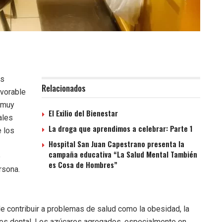
os
Relacionados
avorable
 muy
El Exilio del Bienestar
ales
La droga que aprendimos a celebrar: Parte 1
e los
Hospital San Juan Capestrano presenta la
campaña educativa “La Salud Mental También
e
es Cosa de Hombres”
rsona.
contribuir a problemas de salud como la obesidad, la
ries dental. Los azúcares agregados, especialmente en