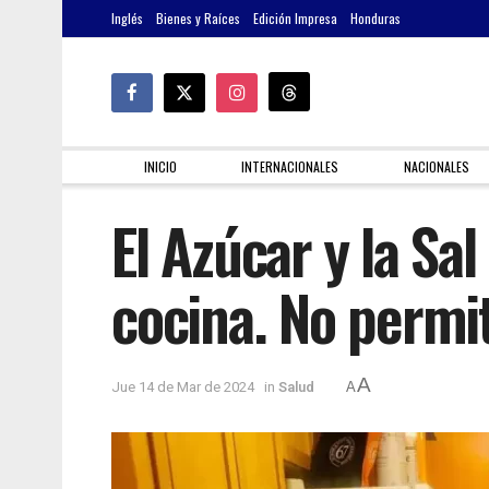
Inglés
Bienes y Raíces
Edición Impresa
Honduras
INICIO
INTERNACIONALES
NACIONALES
El Azúcar y la Sa
cocina. No permi
A
Jue 14 de Mar de 2024
in
Salud
A