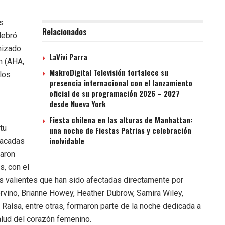
s
Relacionados
lebró
nizado
LaVivi Parra
n (AHA,
MakroDigital Televisión fortalece su
 los
presencia internacional con el lanzamiento
oficial de su programación 2026 – 2027
desde Nueva York
Fiesta chilena en las alturas de Manhattan:
tu
una noche de Fiestas Patrias y celebración
inolvidable
tacadas
laron
s, con el
s valientes que han sido afectadas directamente por
ino, Brianne Howey, Heather Dubrow, Samira Wiley,
a Raísa, entre otras, formaron parte de la noche dedicada a
salud del corazón femenino.