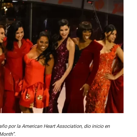
o por la American Heart Association, dio inicio en
 Month”.