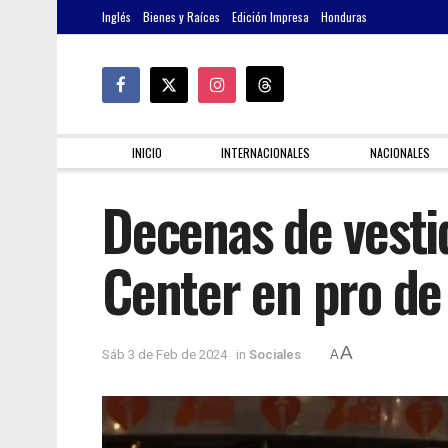
Inglés
Bienes y Raíces
Edición Impresa
Honduras
INICIO
INTERNACIONALES
NACIONALES
Decenas de vestid
Center en pro de
A
Sáb 3 de Feb de 2024
in
Sociales
A