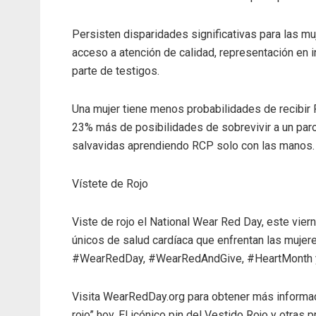
Persisten disparidades significativas para las mu
acceso a atención de calidad, representación en 
parte de testigos.
Una mujer tiene menos probabilidades de recibir
23% más de posibilidades de sobrevivir a un paro
salvavidas aprendiendo RCP solo con las manos.
Vístete de Rojo
Viste de rojo el National Wear Red Day, este vier
únicos de salud cardíaca que enfrentan las mujere
#WearRedDay, #WearRedAndGive, #HeartMonth
Visita WearRedDay.org para obtener más informac
rojo” hoy. El icónico pin del Vestido Rojo y otras