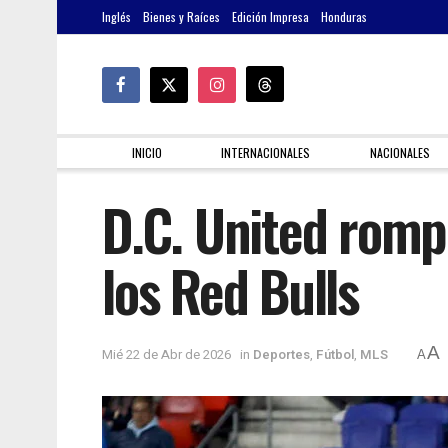
Inglés
Bienes y Raíces
Edición Impresa
Honduras
INICIO
INTERNACIONALES
NACIONALES
D.C. United romp
los Red Bulls
A
Mié 22 de Abr de 2026
in
Deportes
,
Fútbol
,
MLS
A