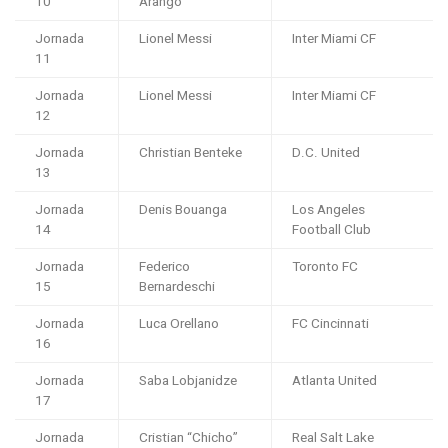
10
Arango
Jornada
Lionel Messi
Inter Miami CF
11
Jornada
Lionel Messi
Inter Miami CF
12
Jornada
Christian Benteke
D.C. United
13
Jornada
Denis Bouanga
Los Angeles
14
Football Club
Jornada
Federico
Toronto FC
15
Bernardeschi
Jornada
Luca Orellano
FC Cincinnati
16
Jornada
Saba Lobjanidze
Atlanta United
17
Jornada
Cristian “Chicho”
Real Salt Lake