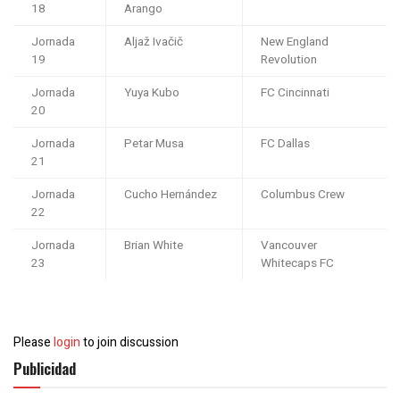
18
Arango
Jornada
Aljaž Ivačič
New England
19
Revolution
Jornada
Yuya Kubo
FC Cincinnati
20
Jornada
Petar Musa
FC Dallas
21
Jornada
Cucho Hernández
Columbus Crew
22
Jornada
Brian White
Vancouver
23
Whitecaps FC
Please
login
to join discussion
Publicidad