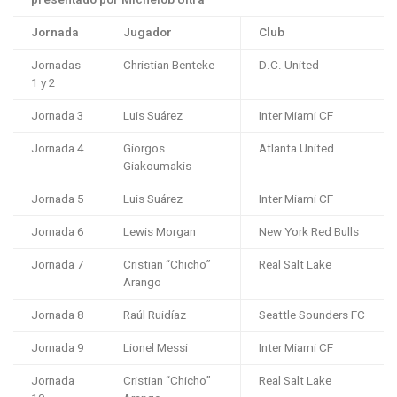
Jornada
Jugador
Club
Jornadas
Christian Benteke
D.C. United
1 y 2
Jornada 3
Luis Suárez
Inter Miami CF
Jornada 4
Giorgos
Atlanta United
Giakoumakis
Jornada 5
Luis Suárez
Inter Miami CF
Jornada 6
Lewis Morgan
New York Red Bulls
Jornada 7
Cristian “Chicho”
Real Salt Lake
Arango
Jornada 8
Raúl Ruidíaz
Seattle Sounders FC
Jornada 9
Lionel Messi
Inter Miami CF
Jornada
Cristian “Chicho”
Real Salt Lake