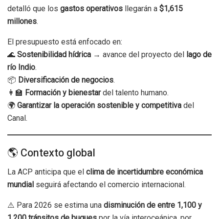
detalló que los
gastos operativos
llegarán a
$1,615
millones
.
El presupuesto está enfocado en:
🌊
Sostenibilidad hídrica
→ avance del proyecto del
lago de
río Indio
.
📦
Diversificación de negocios
.
👩‍🏫
Formación y bienestar
del talento humano.
🌍
Garantizar la operación sostenible y competitiva
del
Canal.
🌎 Contexto global
La ACP anticipa que el
clima de incertidumbre económica
mundial
seguirá afectando el comercio internacional.
⚠️ Para 2026 se estima una
disminución de entre 1,100 y
1,200 tránsitos de buques
por la vía interoceánica, por