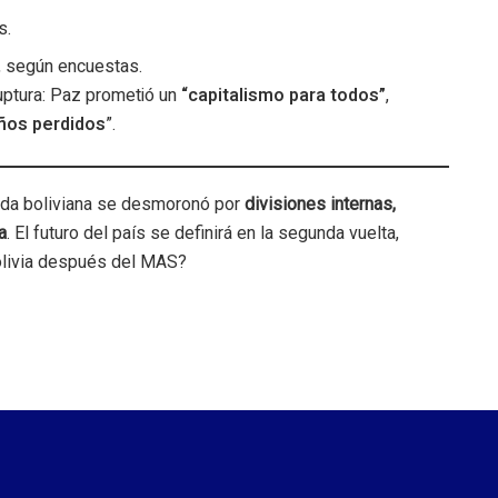
s.
, según encuestas.
uptura: Paz prometió un
“capitalismo para todos”
,
ños perdidos
”.
erda boliviana se desmoronó por
divisiones internas,
a
. El futuro del país se definirá en la segunda vuelta,
olivia después del MAS?