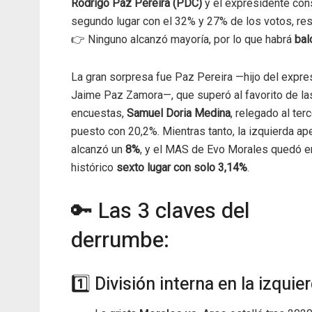
Rodrigo Paz Pereira (PDC)
y el expresidente co
segundo lugar con el 32% y 27% de los votos, re
👉 Ninguno alcanzó mayoría, por lo que habrá
bal
La gran sorpresa fue Paz Pereira —hijo del expre
Jaime Paz Zamora—, que superó al favorito de la
encuestas,
Samuel Doria Medina
, relegado al terc
puesto con 20,2%. Mientras tanto, la izquierda a
alcanzó un
8%
, y el MAS de Evo Morales quedó e
histórico
sexto lugar con solo 3,14%
.
🔑 Las 3 claves del
derrumbe:
1️⃣ División interna en la izquie