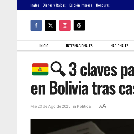
Inglés
Bienes y Raíces
Edición Impresa
Honduras
INICIO
INTERNACIONALES
NACIONALES
🔍
3 claves pa
en Bolivia tras c
A
Mié 20 de Ago de 2025
in
Política
A