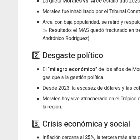
La grieta
Morales vs. Arce
estalló tras 2020
Morales fue inhabilitado por el Tribunal Consti
Arce, con baja popularidad, se retiró y respa
📉 Resultado: el MAS quedó fracturado en tr
Andrónico Rodríguez).
2️⃣ Desgaste político
El
“milagro económico”
de los años de Mor
gas que a la gestión política.
Desde 2023, la escasez de dólares y las cola
Morales hoy vive atrincherado en el Trópic
la región.
3️⃣ Crisis económica y social
Inflación cercana al
25%
, la tercera más alta 