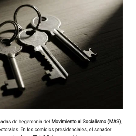
 décadas de hegemonía del
Movimiento al Socialismo (MAS)
,
ectorales. En los comicios presidenciales, el senador