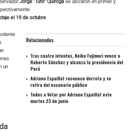
nservador
Jorge “Tuto” Quiroga
se ubicaron en primer y
spectivamente.
otaje el 19 de octubre
.
sidente
Relacionados
s
er
Tras cuatro intentos, Keiko Fujimori vence a
penas
Roberto Sánchez y alcanza la presidencia del
n un
Perú
Adriano Espaillat reconoce derrota y se
retira del escenario público
Todos a Votar por Adriano Espaillat este
martes 23 de junio
rda